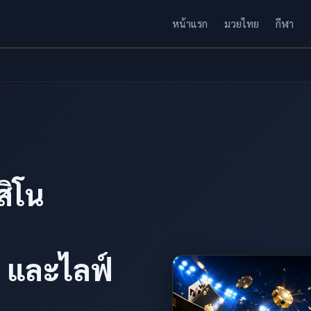
หน้าแรก
มวยไทย
กีฬา
ิโน
ล และไลฟ์