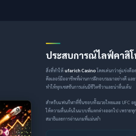
ประสบการณ์ไลฟ์คาสิโนท
สิ่งที่ทำให้
ufarich Casino
โดดเด่นกว่าคู่แข่งคื
ดีลเลอร์มืออาชีพที่ผ่านการฝึกอบรมมาอย่างดี แล
ทำให้ทุกเซสชันการเล่นมีชีวิตชีวาและน่าตื่นเต้น
สำหรับแฟนกีฬาที่ชื่นชอบทั้งมวยไทยและ UFC อย
ให้ความตื่นเต้นในแบบที่แตกต่างออกไป เพราะทุกกา
สมาธิและการอ่านเกมที่แม่นยำ