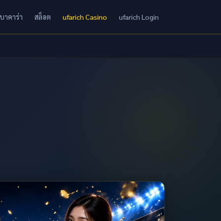
บาคาร่า
สล็อต
ufarich Casino
ufarich Login