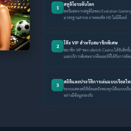
สตูดิโอระดับโลก
1
สตรีมสดจากสตูดิโอของ Evolution Gaming,
มาตรฐานสากล ภาพคมชัด HD ไม่มีดีเลย์
โต๊ะ VIP สำหรับสมาชิกพิเศษ
2
สมาชิก VIP ของ ufarich Casino ได้รับสิทธิ์เ
และบริการพิเศษจากดีลเลอร์ที่ได้รับการคัด
สถิติและประวัติการเล่นแบบเรียลไท
3
ระบบแสดงสถิติย้อนหลังของทุกโต๊ะแบบเรีย
อย่างมีข้อมูลรองรับ