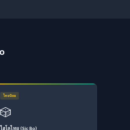
no
ไทยนิยม
🎲
ไฮโลไทย (Sic Bo)