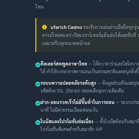
ไหน
ufarich Casino
รองรับการเล่นผ่านมือถือทุกรุ่น
ดาวน์โหลดแอป เปิดเบราว์เซอร์แล้วเล่นได้เลยทันที
เหมาะกับทุกขนาดหน้าจอ
ดีลเลอร์สดพูดภาษาไทย
— โต๊ะบาคาร่าและไฮโลบางโต
ได้ ทำให้บรรยากาศการเล่นเป็นธรรมชาติและสนุกยิ่งขึ
ระบบความปลอดภัยระดับสูง
— ข้อมูลส่วนตัวและธุร
รหัสด้วย SSL 256-bit ปลอดภัยทุกการเดิมพัน
ฝาก-ถอนรวดเร็วไม่มีขั้นต่ำในการถอน
— ระบบประมว
นาที ไม่มีค่าธรรมเนียมซ่อนเร้น
โบนัสและโปรโมชันต่อเนื่อง
— ทั้งโบนัสต้อนรับสมา
โปรโมชันพิเศษสำหรับสมาชิก VIP