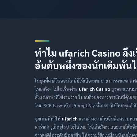
ทำไม ufarich Casino ถึงเ
อันดับหนึ่งของนักเดิมพัน
ในยุคที่คาสิโนออนไลน์มีให้เลือกมากมาย การหาแพลตฟอร
ไทยจริงๆ ไม่ใช่เรื่องง่าย
ufarich Casino
ถูกออกแบบมาเ
ตั้งแต่ภาษาที่ใช้งานง่าย ไปจนถึงช่องทางการเงินที่คุ้นเ
ไทย SCB Easy หรือ PromptPay ที่ใครๆ ก็ใช้กันอยู่แล้ว
จุดเด่นที่ทำให้
ufarich
แตกต่างจากเว็บอื่นคือความหล
คาร่าสด รูเล็ตยุโรป ไฮโลไทย ไพ่เสือมังกร และเกมโต๊ะอี
จากสตูดิโอระดับมืออาชีพ ให้ความรู้สึกเหมือนนั่งอยู่ใน