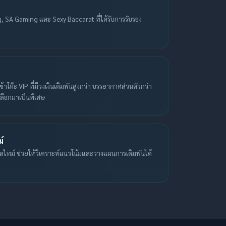
 SA Gaming และ Sexy Baccarat ที่ได้รับการรับรอง
ข้าโต๊ะ VIP ที่มีวงเงินเดิมพันสูงกว่า บรรยากาศส่วนตัวกว่า
เลือกมาเป็นพิเศษ
ม์
ลไทม์ ช่วยให้วิเคราะห์แนวโน้มและวางแผนการเดิมพันได้