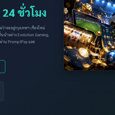
24 ชั่วโมง
ว่าจะอยู่กรุงเทพฯ เชียงใหม่
้นนำอย่าง Evolution Gaming,
ผ่าน PromptPay และ