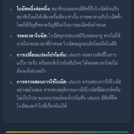
โบนัสหนึ่งต่อหนึ่ง:
สมาชิกแต่ละคนมีสิทธิ์รับโบนัสต้อนรับ
สมาชิกใหม่ได้เพียงครั้งเดียวเท่านั้น การพยายามรับโบนัสซ้ำ
โดยใช้บัญชีหลายบัญชีถือเป็นการละเมิดข้อกำหนด
ระยะเวลาโบนัส:
โบนัสทุกประเภทมีวันหมดอายุ หากไม่ใช้
ภายในระยะเวลาที่กำหนด โบนัสจะถูกยกเลิกโดยอัตโนมัติ
การเปลี่ยนแปลงโปรโมชัน:
ufarich ขอสงวนสิทธิ์ในการ
แก้ไข ระงับ หรือยกเลิกโปรโมชันใดๆ ได้ตลอดเวลาโดยไม่
ต้องแจ้งล่วงหน้า
การตรวจสอบการใช้โบนัส:
ufarich ตรวจสอบการใช้โบนัส
อย่างสม่ำเสมอ หากพบพฤติกรรมการใช้โบนัสที่ผิดปกติหรือ
ไม่เป็นไปตามเจตนารมณ์ของโปรโมชัน ufarich มีสิทธิ์ยึด
โบนัสและกำไรที่เกี่ยวข้องได้