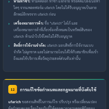
ห้ามทำซ้ำ:
ห้ามคัดลอก ทำซ้ำ แจกจ่าย หรือดัดแปลงเนื้อหา
ใดๆ จากแพลตฟอร์ม ufarich โดยไม่ได้รับอนุญาตเป็นลาย
ลักษณ์อักษรจาก ufarich ก่อน
เครื่องหมายการค้า:
ชื่อ "ufarich" โลโก้ และ
เครื่องหมายการค้าที่เกี่ยวข้องทั้งหมดเป็นทรัพย์สินของ
ufarich ห้ามนำไปใช้โดยไม่ได้รับอนุญาต
สิทธิ์การใช้งานจำกัด:
ufarich มอบสิทธิ์การใช้งานแบบ
จำกัด ไม่ผูกขาด และไม่สามารถโอนได้ให้กับสมาชิกเพื่อเข้า
ถึงและใช้บริการเพื่อวัตถุประสงค์ส่วนตัวเท่านั้น
การแก้ไขข้อกำหนดและกฎหมายที่บังคับใช้
12
ufarich
ขอสงวนสิทธิ์ในการแก้ไข ปรับปรุง หรือเปลี่ยนแปลง
ข้อกำหนดและเงื่อนไขฉบับนี้ได้ตลอดเวลาตามดุลยพินิจของ