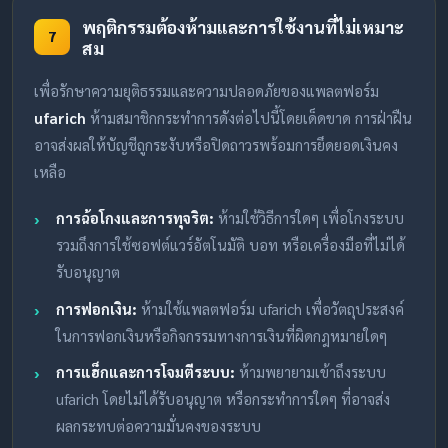
พฤติกรรมต้องห้ามและการใช้งานที่ไม่เหมาะ
7
สม
เพื่อรักษาความยุติธรรมและความปลอดภัยของแพลตฟอร์ม
ufarich
ห้ามสมาชิกกระทำการดังต่อไปนี้โดยเด็ดขาด การฝ่าฝืน
อาจส่งผลให้บัญชีถูกระงับหรือปิดถาวรพร้อมการยึดยอดเงินคง
เหลือ
การฉ้อโกงและการทุจริต:
ห้ามใช้วิธีการใดๆ เพื่อโกงระบบ
รวมถึงการใช้ซอฟต์แวร์อัตโนมัติ บอท หรือเครื่องมือที่ไม่ได้
รับอนุญาต
การฟอกเงิน:
ห้ามใช้แพลตฟอร์ม ufarich เพื่อวัตถุประสงค์
ในการฟอกเงินหรือกิจกรรมทางการเงินที่ผิดกฎหมายใดๆ
การแฮ็กและการโจมตีระบบ:
ห้ามพยายามเข้าถึงระบบ
ufarich โดยไม่ได้รับอนุญาต หรือกระทำการใดๆ ที่อาจส่ง
ผลกระทบต่อความมั่นคงของระบบ